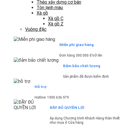
Thép xây dựng cơ bản
Tôn lạnh màu
Xà gồ
Xà gồ C
Xà gồ Z
Vuông đặc
Miễn phí giao hàng
Đơn hàng 300.000 đ trở lên
Đảm bảo chất lượng
Sản phẩm đã được kiểm định
Hỗ trợ
Hotline: 1900 636 979
ĐẦY ĐỦ QUYỀN LỢI
Áp dụng Chương trình Khách Hàng thân thiết
như mua ở Cửa hàng