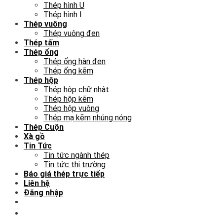
Thép hình U
Thép hình I
Thép vuông
Thép vuông đen
Thép tấm
Thép ống
Thép ống hàn đen
Thép ống kẽm
Thép hộp
Thép hộp chữ nhật
Thép hộp kẽm
Thép hộp vuông
Thép mạ kẽm nhúng nóng
Thép Cuộn
Xà gồ
Tin Tức
Tin tức ngành thép
Tin tức thị trường
Báo giá thép trực tiếp
Liên hệ
Đăng nhập
Trang chủ
| Hệ thống kho