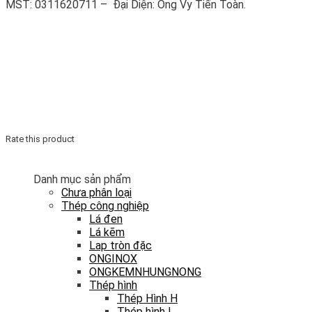
MST: 0311620711 – Đại Diện: Ông Vy Tiến Toàn.
Rate this product
Danh mục sản phẩm
Chưa phân loại
Thép công nghiệp
Lá đen
Lá kẽm
Lap tròn đặc
ONGINOX
ONGKEMNHUNGNONG
Thép hình
Thép Hình H
Thép hình I