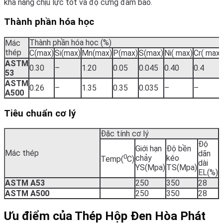
khả năng chịu lực tốt và độ cứng đảm bảo.
Thành phần hóa học
Thành phần hóa học (%)
Mác
thép
C(max)
Si(max)
Mn(max)
P(max)
S(max)
Ni( max)
Cr( max
ASTM
0.30
–
1.20
0.05
0.045
0.40
0.4
53
ASTM
0.26
–
1.35
0.35
0.035
–
–
A500
Tiêu chuẩn cơ lý
Đặc tính cơ lý
Độ
Giới hạn
Độ bền
Mác thép
dãn
0
chảy
kéo
Temp(
C)
dài
YS(Mpa)
TS(Mpa)
EL(%)
ASTM A53
250
350
28
ASTM A500
250
350
28
Ưu điểm của Thép Hộp Đen Hòa Phát