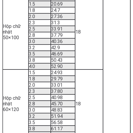
1.5
20.69
1.8
24.7
2.0
27.36
2.3
31.3
Hộp chữ
2.5
33.91
nhật
18
2.8
37.79
50×100
3.0
40.36
3.2
42.9
3.5
46.69
3.8
50.43
4.0
52.90
1.5
24.93
1.8
29.79
2.0
33.01
2.3
37.80
2.5
40.98
Hộp chữ
nhật
2.8
45.70
18
60×120
3.0
48.83
3.2
51.94
3.5
56.58
3.8
61.17