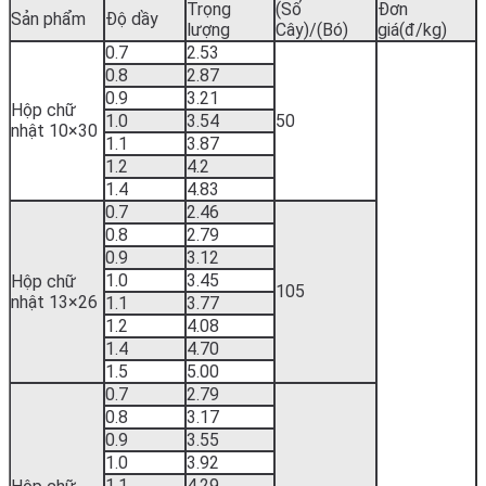
Trọng
(Số
Đơn
Sản phẩm
Độ dầy
lượng
Cây)/(Bó)
giá(đ/kg)
0.7
2.53
0.8
2.87
0.9
3.21
Hộp chữ
1.0
3.54
50
nhật 10×30
1.1
3.87
1.2
4.2
1.4
4.83
0.7
2.46
0.8
2.79
0.9
3.12
1.0
3.45
Hộp chữ
105
nhật 13×26
1.1
3.77
1.2
4.08
1.4
4.70
1.5
5.00
0.7
2.79
0.8
3.17
0.9
3.55
1.0
3.92
1.1
4.29