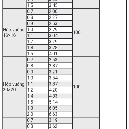
1.5
3.45
0.7
2.00
0.8
2.27
0.9
2.53
1.0
2.79
Hộp vuông
100
16×16
1.1
3.04
1.2
3.29
1.4
3.78
1.5
4.01
0.7
2.53
0.8
2.87
0.9
3.21
1.0
3.54
1.1
3.87
Hộp vuông
100
20×20
1.2
4.20
1.4
4.83
1.5
5.14
1.8
6.05
2.0
6.63
0.7
3.19
0.8
3.62