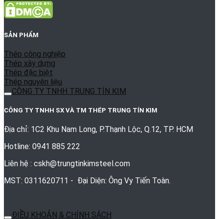
SẢN PHẨM
Thép công nghiệp
Thép xây dựng
Thép đặc biệt
Thép nguyên liệu
CÔNG TY TNHH TRUNG TÍN KIM
CÔNG TY TNHH SX VÀ TM THÉP TRUNG TÍN KIM
Địa chỉ: 1C2 Khu Nam Long, P.Thạnh Lộc, Q.12, TP. HCM
Hotline: 0941 885 222
Liên hệ : cskh@trungtinkimsteel.com
MST: 0311620711 - Đại Diện: Ông Vy Tiến Toàn.
ĐIỀU KHOẢN & CHÍNH SÁCH