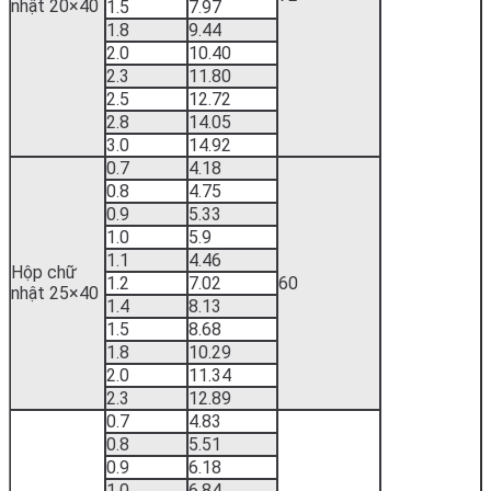
nhật 20×40
1.5
7.97
1.8
9.44
2.0
10.40
2.3
11.80
2.5
12.72
2.8
14.05
3.0
14.92
0.7
4.18
0.8
4.75
0.9
5.33
1.0
5.9
1.1
4.46
Hộp chữ
1.2
7.02
60
nhật 25×40
1.4
8.13
1.5
8.68
1.8
10.29
2.0
11.34
2.3
12.89
0.7
4.83
0.8
5.51
0.9
6.18
1.0
6.84