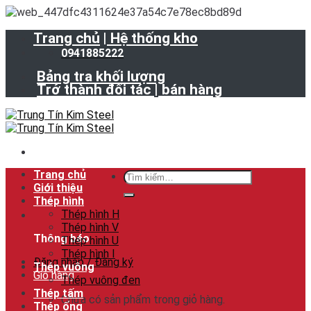
Skip
to
Trang chủ
| Hệ thống kho
content
0941885222
Bảng tra khối lượng
Trở thành đối tác | bán hàng
Trang chủ
Tìm
Giới thiệu
kiếm:
Thép hình
Thép hình H
Thép hình V
Thông báo
Thép hình U
Thép hình I
Đăng nhập / Đăng ký
Thép vuông
Giỏ hàng
Thép vuông đen
Thép tấm
Chưa có sản phẩm trong giỏ hàng.
Thép ống