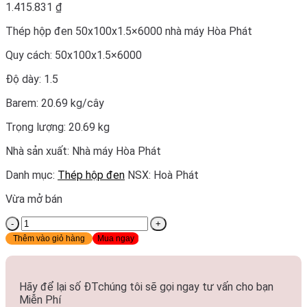
1.415.831
₫
Thép hộp đen 50x100x1.5×6000 nhà máy Hòa Phát
Quy cách: 50x100x1.5×6000
Độ dày: 1.5
Barem: 20.69 kg/cây
Trọng lượng: 20.69 kg
Nhà sản xuất: Nhà máy Hòa Phát
Danh mục:
Thép hộp đen
NSX: Hoà Phát
Vừa mở bán
Thép
hộp
Thêm vào giỏ hàng
Mua ngay
đen
50x100x1.5x6000
nhà
máy
Hòa
Hãy để lại số ĐTchúng tôi sẽ gọi ngay tư vấn cho bạn
Phát
Miễn Phí
số