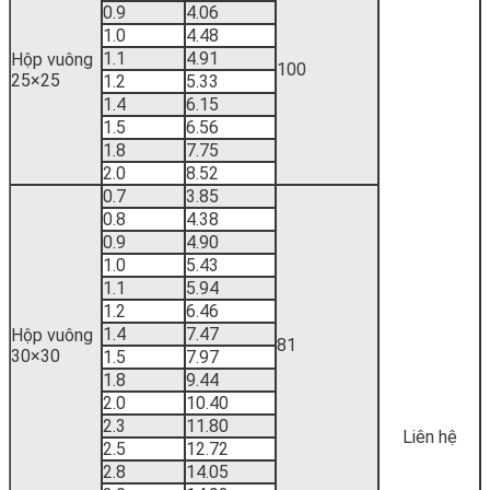
0.9
4.06
1.0
4.48
1.1
4.91
Hộp vuông
100
25×25
1.2
5.33
1.4
6.15
1.5
6.56
1.8
7.75
2.0
8.52
0.7
3.85
0.8
4.38
0.9
4.90
1.0
5.43
1.1
5.94
1.2
6.46
1.4
7.47
Hộp vuông
81
30×30
1.5
7.97
1.8
9.44
2.0
10.40
2.3
11.80
Liên hệ
2.5
12.72
2.8
14.05