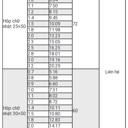
1.1
7.50
1.2
8.15
1.4
9.45
Hộp chữ
1.5
10.09
72
nhật 25×50
1.8
11.98
2.0
13.23
2.3
15.05
2.5
16.25
2.8
18.01
3.0
19.16
3.2
20.29
0.7
5.16
Liên hệ
0.8
5.88
0.9
6.60
1.0
7.31
1.1
8.02
1.2
8.72
1.4
10.11
Hộp chữ
60
nhật 30×50
1.5
10.80
1.8
12.83
2.0
14.17