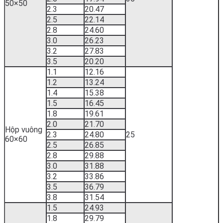
50×50
2.3
20.47
2.5
22.14
2.8
24.60
3.0
26.23
3.2
27.83
3.5
20.20
1.1
12.16
1.2
13.24
1.4
15.38
1.5
16.45
1.8
19.61
2.0
21.70
Hộp vuông
2.3
24.80
25
60×60
2.5
26.85
2.8
29.88
3.0
31.88
3.2
33.86
3.5
36.79
3.8
31.54
1.5
24.93
1.8
29.79