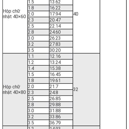
1.5
13.62
1.8
16.22
Hộp chữ
2.0
17.94
40
nhật 40×60
2.3
20.47
2.5
22.14
2.8
24.60
3.0
26.23
3.2
27.83
3.5
30.20
1.1
12.16
1.2
13.24
1.4
15.38
1.5
16.45
1.8
19.61
2.0
21.7
Hộp chữ
32
nhật 40×80
2.3
24.8
2.5
26.85
2.8
29.88
3.0
31.88
3.2
33.86
3.5
36.79
1.2
14.93