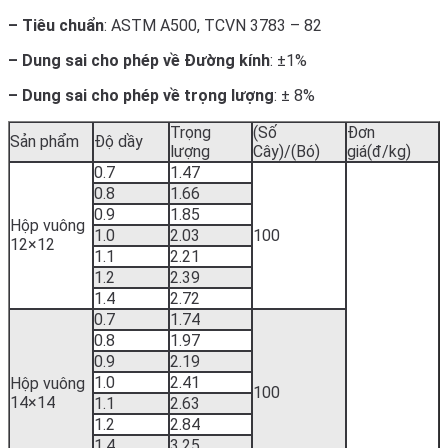
– Tiêu chuẩn
: ASTM A500, TCVN 3783 – 82
– Dung sai cho phép về Đường kính
: ±1%
– Dung sai cho phép về trọng lượng
: ± 8%
Trọng
(Số
Đơn
Sản phẩm
Độ dầy
lượng
Cây)/(Bó)
giá(đ/kg)
0.7
1.47
0.8
1.66
0.9
1.85
Hộp vuông
1.0
2.03
100
12×12
1.1
2.21
1.2
2.39
1.4
2.72
0.7
1.74
0.8
1.97
0.9
2.19
1.0
2.41
Hộp vuông
100
14×14
1.1
2.63
1.2
2.84
1.4
3.25