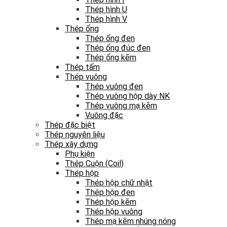
Thép hình U
Thép hình V
Thép ống
Thép ống đen
Thép ống đúc đen
Thép ống kẽm
Thép tấm
Thép vuông
Thép vuông đen
Thép vuông hộp dày NK
Thép vuông mạ kẽm
Vuông đặc
Thép đặc biệt
Thép nguyên liệu
Thép xây dựng
Phụ kiện
Thép Cuộn (Coil)
Thép hộp
Thép hộp chữ nhật
Thép hộp đen
Thép hộp kẽm
Thép hộp vuông
Thép mạ kẽm nhúng nóng