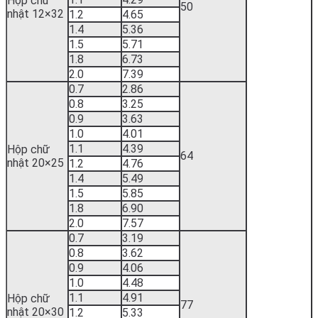
Hộp chữ
50
nhật 12×32
1.2
4.65
1.4
5.36
1.5
5.71
1.8
6.73
2.0
7.39
0.7
2.86
0.8
3.25
0.9
3.63
1.0
4.01
1.1
4.39
Hộp chữ
64
nhật 20×25
1.2
4.76
1.4
5.49
1.5
5.85
1.8
6.90
2.0
7.57
0.7
3.19
0.8
3.62
0.9
4.06
1.0
4.48
1.1
4.91
Hộp chữ
77
nhật 20×30
1.2
5.33