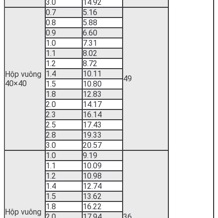
3.0
14.92
0.7
5.16
0.8
5.88
0.9
6.60
1.0
7.31
1.1
8.02
1.2
8.72
1.4
10.11
Hộp vuông
49
40×40
1.5
10.80
1.8
12.83
2.0
14.17
2.3
16.14
2.5
17.43
2.8
19.33
3.0
20.57
1.0
9.19
1.1
10.09
1.2
10.98
1.4
12.74
1.5
13.62
1.8
16.22
Hộp vuông
2.0
17.94
36