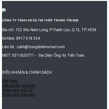
CÔNG TY TNHH SX VÀ TM THÉP TRUNG TÍN KIM
Địa chỉ: 1C2 Khu Nam Long, P.Thạnh Lộc, Q.12, TP. HCM
Hotline: 0917 318 354
Liên hệ : cskh@trungtinkimsteel.com
MST: 0311620711 - Đại Diện: Ông Vy Tiến Toàn.
ĐIỀU KHOẢN & CHÍNH SÁCH
Giới thiệu
Điều khoản sử dụng
Chính sách đổi trả
Chính sách bảo mật