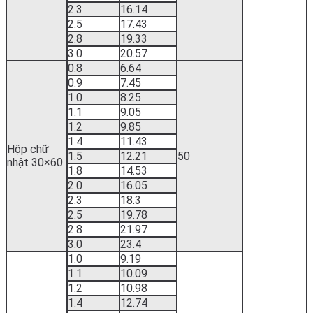
2.3
16.14
2.5
17.43
2.8
19.33
3.0
20.57
0.8
6.64
0.9
7.45
1.0
8.25
1.1
9.05
1.2
9.85
1.4
11.43
Hộp chữ
1.5
12.21
50
nhật 30×60
1.8
14.53
2.0
16.05
2.3
18.3
2.5
19.78
2.8
21.97
3.0
23.4
1.0
9.19
1.1
10.09
1.2
10.98
1.4
12.74