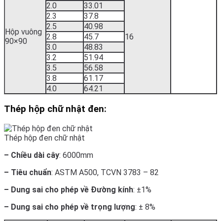
2.0
33.01
2.3
37.8
2.5
40.98
Hộp vuông
2.8
45.7
16
90×90
3.0
48.83
3.2
51.94
3.5
56.58
3.8
61.17
4.0
64.21
Thép hộp chữ nhật đen:
Thép hộp đen chữ nhật
– Chiều dài cây
: 6000mm
– Tiêu chuẩn
: ASTM A500, TCVN 3783 – 82
– Dung sai cho phép về Đường kính
: ±1%
– Dung sai cho phép về trọng lượng
: ± 8%