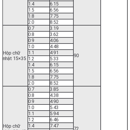
1.4
6.15
1.5
6.56
1.8
7.75
2.0
8.52
0.7
3.19
0.8
3.62
0.9
4.06
1.0
4.48
1.1
4.91
Hộp chữ
90
nhật 15×35
1.2
5.33
1.4
6.15
1.5
6.56
1.8
7.75
2.0
8.52
0.7
3.85
0.8
4.38
0.9
4.90
1.0
5.43
1.1
5.94
1.2
6.46
1.4
7.47
Hộp chữ
72