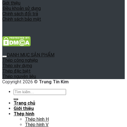
Giới thiệu
Điều khoản sử dụng
Chính sách đổi trả
Chính sách bảo mật
DANH MỤC SẢN PHẨM
Thép công nghiệp
Thép xây dựng
Thép đặc biệt
Thép nguyên liệu
Copyright 2026 ©
Trung Tín Kim
Tìm
kiếm:
Trang chủ
Giới thiệu
Thép hình
Thép hình H
Thép hình V