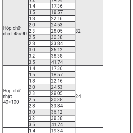
1.4
17.36
1.5
18.57
1.8
22.16
2.0
24.53
Hộp chữ
2.3
28.05
32
nhật 45×90
2.5
30.38
2.8
33.84
3.0
36.12
3.2
38.38
3.5
41.74
1.4
17.36
1.5
18.57
1.8
22.16
2.0
24.53
Hộp chữ
2.3
28.05
nhật
24
2.5
30.38
40×100
2.8
33.84
3.0
36.12
3.2
38.38
3.5
41.74
1.4
19.34