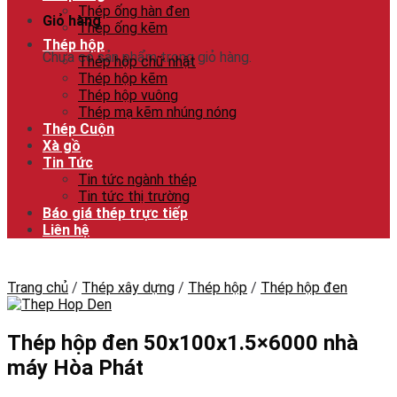
Thép ống hàn đen
Giỏ hàng
Thép ống kẽm
Thép hộp
Chưa có sản phẩm trong giỏ hàng.
Thép hộp chữ nhật
Thép hộp kẽm
Thép hộp vuông
Thép mạ kẽm nhúng nóng
Thép Cuộn
Xà gồ
Tin Tức
Tin tức ngành thép
Tin tức thị trường
Báo giá thép trực tiếp
Liên hệ
Trang chủ
/
Thép xây dựng
/
Thép hộp
/
Thép hộp đen
Thép hộp đen 50x100x1.5×6000 nhà
máy Hòa Phát